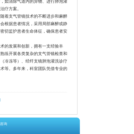
作，如清除气道内的异物、进行肺泡灌
佳治疗方案。
，随着支气管镜技术的不断进步和麻醉
生会根据患者情况，采用局部麻醉或静
会密切监护患者生命体征，确保患者安
技术的发展和创新，拥有一支经验丰
已熟练开展各类复杂的支气管镜检查和
疗（冷冻等）、经纤支镜肺泡灌洗诊疗
除术等。多年来，科室团队凭借专业的
阳
咨询