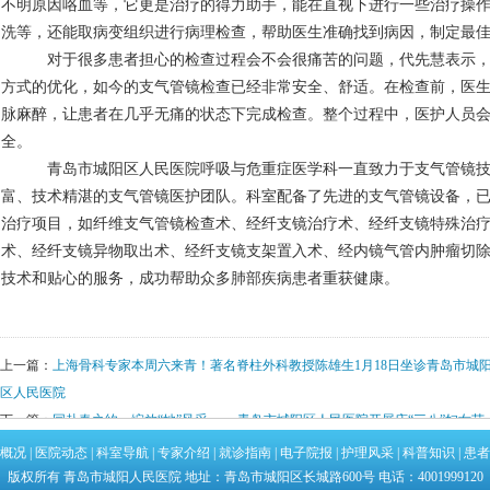
不明原因咯血等，它更是治疗的得力助手，能在直视下进行一些治疗操
洗等，还能取病变组织进行病理检查，帮助医生准确找到病因，制定最
对于很多患者担心的检查过程会不会很痛苦的问题，代先慧表示
方式的优化，如今的支气管镜检查已经非常安全、舒适。在检查前，医
脉麻醉，让患者在几乎无痛的状态下完成检查。整个过程中，医护人员
全。
青岛市城阳区人民医院呼吸与危重症医学科一直致力于支气管镜
富、技术精湛的支气管镜医护团队。科室配备了先进的支气管镜设备，
治疗项目，如纤维支气管镜检查术、经纤支镜治疗术、经纤支镜特殊治
术、经纤支镜异物取出术、经纤支镜支架置入术、经内镜气管内肿瘤切
技术和贴心的服务，成功帮助众多肺部疾病患者重获健康。
上一篇：
上海骨科专家本周六来青！著名脊柱外科教授陈雄生1月18日坐诊青岛市城
区人民医院
下一篇：
同赴春之约，绽放“她”风采 ——青岛市城阳区人民医院开展庆“三八”妇女节
系列活动
概况
|
医院动态
|
科室导航
|
专家介绍
|
就诊指南
|
电子院报
|
护理风采
|
科普知识
|
患者
版权所有 青岛市城阳人民医院 地址：青岛市城阳区长城路600号 电话：4001999120