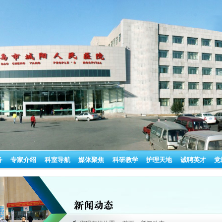
务
专家介绍
科室导航
媒体聚焦
科研教学
护理天地
诚聘英才
党