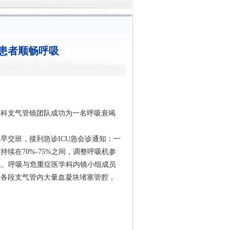
让患者顺畅呼吸
学科支气管镜团队成功为一名呼吸衰竭
早交班，接到急诊ICU急会诊通知：一
续在70%-75%之间，调整呼吸机参
出血。呼吸与危重症医学科内镜小组成员
及各段支气管内大量血凝块堵塞管腔，