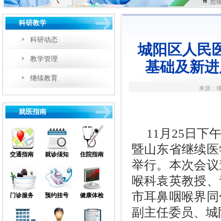
您
科研教学
科研动态
城阳区人民医
教学管理
基础及新进
继续教育
来源：继
就医指南
11月25日下
暨山东省继续医
交通指南
就诊须知
住院指南
举行。本次会议
喉科袁英教授、
市耳鼻咽喉界同
门诊服务
预约挂号
健康体检
副主任委员、城