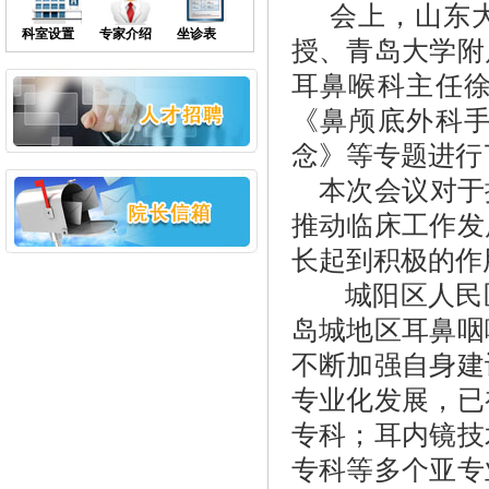
会上，山东大
科室设置
专家介绍
坐诊表
授、青岛大学附
耳鼻喉科主任
《鼻颅底外科
念》等专题进行
本次会议对于
推动临床工作发
长起到积极的作
城阳区人民
岛城地区耳鼻咽
不断加强自身建
专业化发展，已
专科；耳内镜技
专科等多个亚专